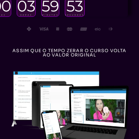
00
03
59
51
IAS
HORAS
MINUTOS
SEGUNDOS
ASSIM QUE O TEMPO ZERAR O CURSO VOLTA
AO VALOR ORIGINAL