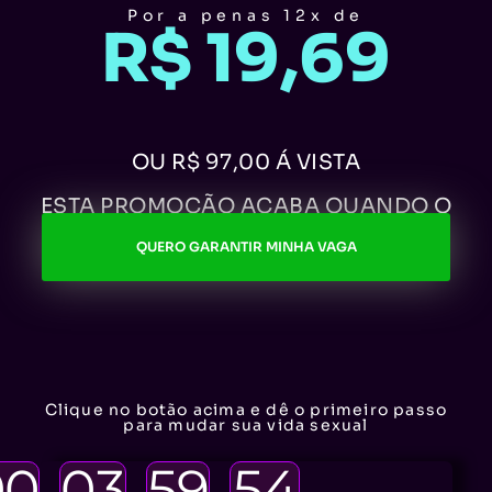
Por a penas 12x de
R$ 19,69
OU R$ 97,00 Á VISTA
ESTA PROMOÇÃO ACABA QUANDO O
CRONOMETRO ZERAR
QUERO GARANTIR MINHA VAGA
Clique no botão acima e dê o primeiro passo
para mudar sua vida sexual
00
03
59
52