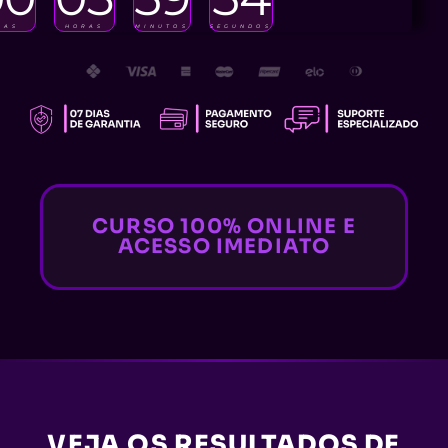
IAS
HORAS
MINUTOS
SEGUNDOS
CURSO 100% ONLINE E
ACESSO IMEDIATO
VEJA OS RESULTADOS DE